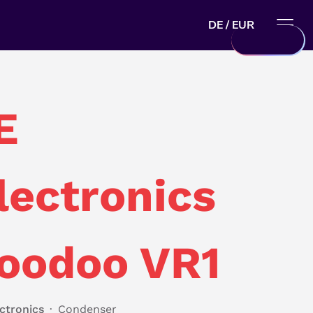
DE / EUR
E
lectronics
oodoo VR1
ctronics
·
Condenser