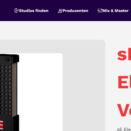
Studios finden
Produzenten
Mix & Master
s
E
V
sE Ele