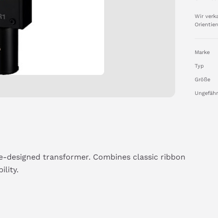
Wir verk
Orientier
Marke
Typ
Größe
Ungefähr
-designed transformer. Combines classic ribbon 
lity.