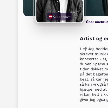
København
Über mich
Di
Artist og e
Hej! Jeg hedde
skrevet musik o
koncerter. Jeg
duoen SpaceCam
tiden dykket me
på det bagefter
beat, så kan j
så kan vi også
hjælpe med at i
vi kan helt sik
giver jeg også g