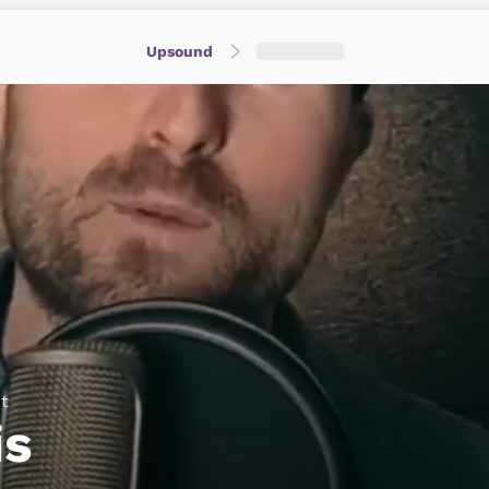
Upsound
t
is