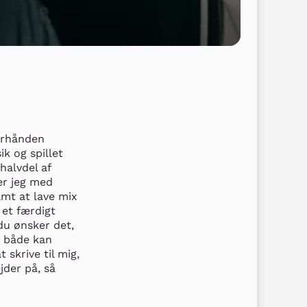
erhånden 
k og spillet 
alvdel af 
r jeg med 
amt at lave mix 
et færdigt 
u ønsker det, 
 både kan 
skrive til mig, 
der på, så 