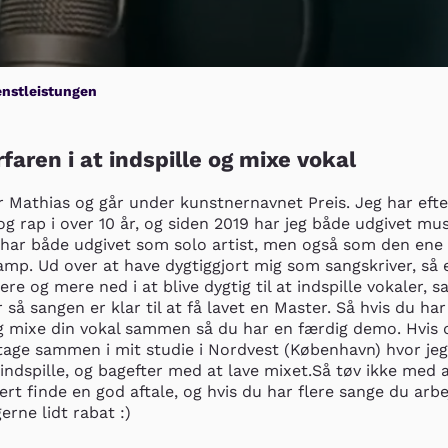
enstleistungen
rfaren i at indspille og mixe vokal
r Mathias og går under kunstnernavnet Preis. Jeg har eft
g rap i over 10 år, og siden 2019 har jeg både udgivet musi
 har både udgivet som solo artist, men også som den ene h
p. Ud over at have dygtiggjort mig som sangskriver, så e
re og mere ned i at blive dygtig til at indspille vokaler, s
 så sangen er klar til at få lavet en Master. Så hvis du har 
eg mixe din vokal sammen så du har en færdig demo. Hvis d
 tage sammen i mit studie i Nordvest (København) hvor jeg
ndspille, og bagefter med at lave mixet.Så tøv ikke med at 
kert finde en god aftale, og hvis du har flere sange du arbej
erne lidt rabat :)