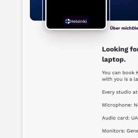
Helsinki
Über mich
Di
Looking for
laptop.
You can book Ko
with you is a l
Every studio at
Microphone: N
Audio card: UA
Monitors: Gen