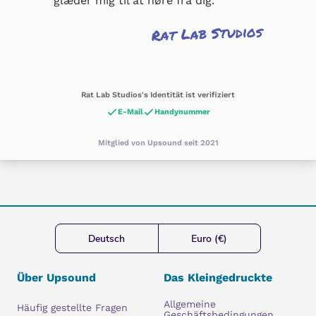
glæder mig til at høre fra dig.
Rat Lab Studios
Rat Lab Studios's Identität ist verifiziert
E-Mail
Handynummer
Mitglied von Upsound seit 2021
Deutsch
Euro (€)
Über Upsound
Das Kleingedruckte
Allgemeine
Häufig gestellte Fragen
Geschäftsbedingungen